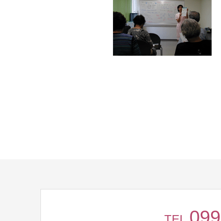
099
TEL.